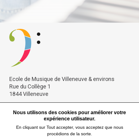
emve.ch
Ecole de Musique de Villeneuve & environs
Rue du Collège 1
1844 Villeneuve
+41 79 513 09 06
Nous utilisons des cookies pour améliorer votre
expérience utilisateur.
info@emve.ch
En cliquant sur Tout accepter, vous acceptez que nous
procédions de la sorte.
Suivez-nous