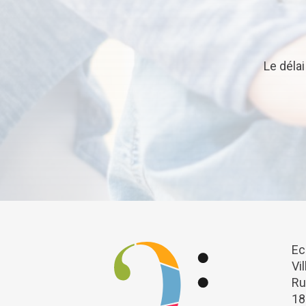
Le déla
Ec
Vi
Ru
18