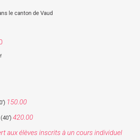
ans le canton de Vaud
0
f
150.00
0’)
420.00
 (40’)
ert aux élèves inscrits à un cours individuel