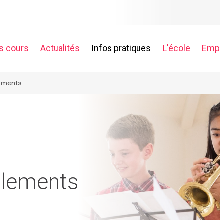
s cours
Actualités
Infos pratiques
L'école
Empl
ch
lements
églements