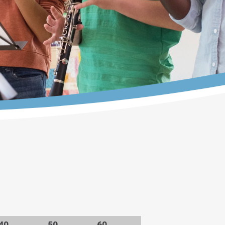
40
50
60