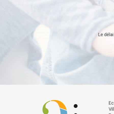
Le déla
Ec
Vi